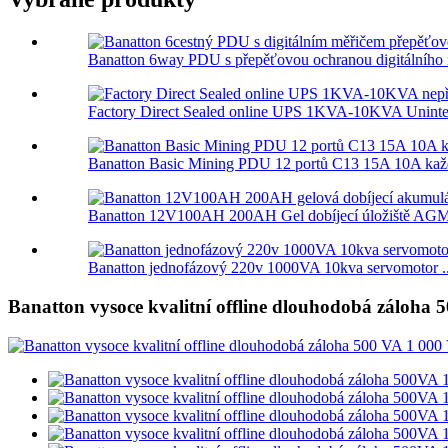
Banatton 6way PDU s přepěťovou ochranou digitálního m
Factory Direct Sealed online UPS 1KVA-10KVA Uninter
Banatton Basic Mining PDU 12 portů C13 15A 10A každ
Banatton 12V100AH ​​200AH Gel dobíjecí úložiště AGM
Banatton jednofázový 220v 1000VA 10kva servomotor ..
Banatton vysoce kvalitní offline dlouhodobá zálo