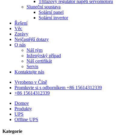
Třífázový regulátor napětí servomotoru
Sluneční soustava
Solární panel
Solární invertor
Řešení
Věc
Zprávy
Nejčastější dotazy
O nás
Náš tým
Inženýrský případ
Náš certifikát
Servis
Kontaktujte nás
Vyrobeno v Číně
Promluvte si s odborníkem +86 15614312339
+86 15614312339
Domov
Produkty
UPS
Offline UPS
Kategorie