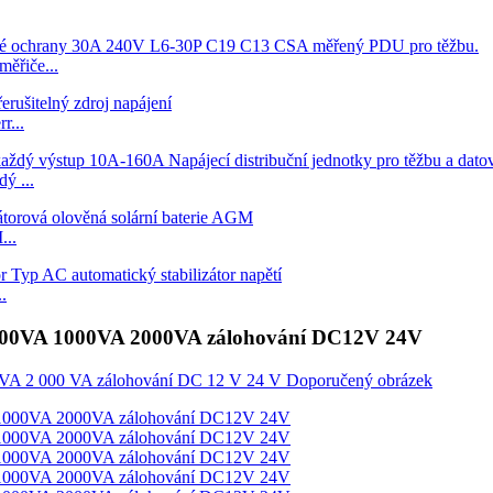
ěřiče...
r...
ý ...
...
.
ha 500VA 1000VA 2000VA zálohování DC12V 24V