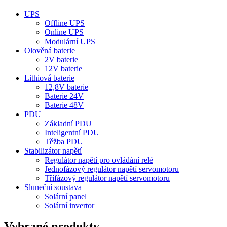
UPS
Offline UPS
Online UPS
Modulární UPS
Olověná baterie
2V baterie
12V baterie
Lithiová baterie
12,8V baterie
Baterie 24V
Baterie 48V
PDU
Základní PDU
Inteligentní PDU
Těžba PDU
Stabilizátor napětí
Regulátor napětí pro ovládání relé
Jednofázový regulátor napětí servomotoru
Třífázový regulátor napětí servomotoru
Sluneční soustava
Solární panel
Solární invertor
Vybrané produkty