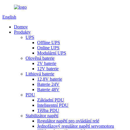
English
Domov
Produkty
UPS
Offline UPS
Online UPS
Modulární UPS
Olověná baterie
2V baterie
12V baterie
Lithiová baterie
12,8V baterie
Baterie 24V
Baterie 48V
PDU
Základní PDU
Inteligentní PDU
Těžba PDU
Stabilizátor napětí
Regulátor napětí pro ovládání relé
Jednofázový regulátor napětí servomotoru