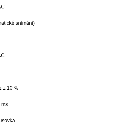
AC
atické snímání)
AC
z ± 10 %
0 ms
usovka