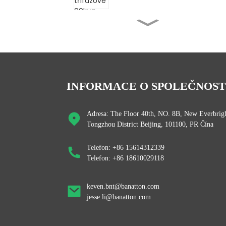
China Servo Type
Jednofázové 15kva 20kva
30kva...
Banatton jednofázové 220v
1000VA 10kva Servo M...
INFORMACE O SPOLEČNOST
Banatton Jednofázový plně
Adresa: The Floor 40th, NO. 8B, New Everbrigh
automatický 500VA 1000...
Tongzhou District Beijing, 101100, PR Čína
Telefon: +86 15614312339
Banatton SRW 500VA 1000VA
Telefon: +86 18610029118
1500VA Domácí přenosný ...
keven.bnt@banatton.com
jesse.li@banatton.com