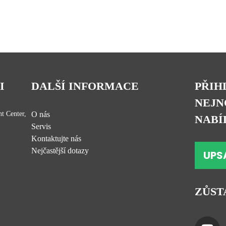
I
DALŠÍ INFORMACE
PŘIH
NEJN
t Center,
O nás
NABÍ
Servis
Kontaktujte nás
Nejčastější dotazy
UPS
ZŮST