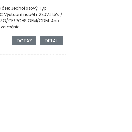
 Fáze: Jednofázový Typ
C Výstupní napětí: 220V±1,5% /
ru: ISO/CE/ROHS OEM/ODM: Ano
za měsíc...
DOTAZ
DETAIL