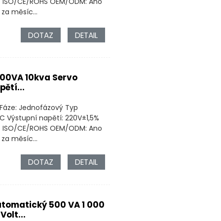
ru: ISO/CE/ROHS OEM/ODM: Ano
za měsíc...
DOTAZ
DETAIL
000VA 10kva Servo
ětí...
 Fáze: Jednofázový Typ
C Výstupní napětí: 220V±1,5%
ru: ISO/CE/ROHS OEM/ODM: Ano
za měsíc...
DOTAZ
DETAIL
utomatický 500 VA 1 000
olt...