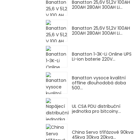
Banatton 25,6V 51,2V 100AH ​​
200AH 280AH 300AH Li...
Banatton 25,6V 51,2V 100AH ​​
200AH 280AH 300AH Li...
Banatton 1~3K-Li Online UPS
Li-ion baterie 220V...
Banatton vysoce kvalitní
offline dlouhodobá doba
500...
UL CSA PDU distribuční
jednotka pro bitcoiny...
China Servo třífázové 90kva
45kva 30kva 20kva...