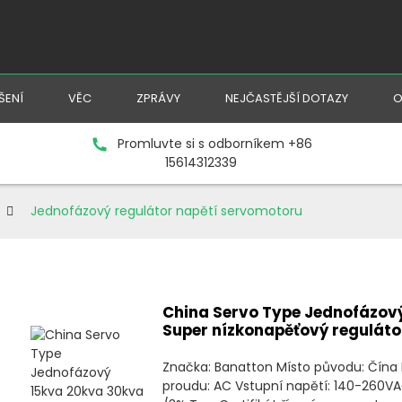
ŠENÍ
VĚC
ZPRÁVY
NEJČASTĚJŠÍ DOTAZY
O
Promluvte si s odborníkem +86
15614312339
Jednofázový regulátor napětí servomotoru
China Servo Type Jednofázov
Super nízkonapěťový regulátor
Značka: Banatton Místo původu: Čína
proudu: AC Vstupní napětí: 140-260VA