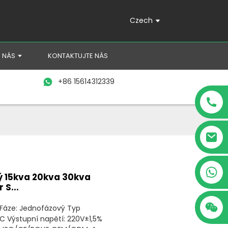
Czech
 NÁS
KONTAKTUJTE NÁS
+86 15614312339
+86 15614312339
ý 15kva 20kva 30kva
 S...
 Fáze: Jednofázový Typ
C Výstupní napětí: 220V±1,5%